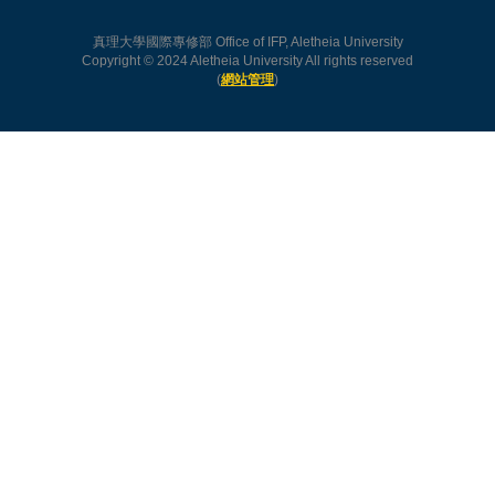
真理大學國際專修部 Office of IFP, Aletheia University
Copyright © 2024 Aletheia University All rights reserved
(
網站管理
)