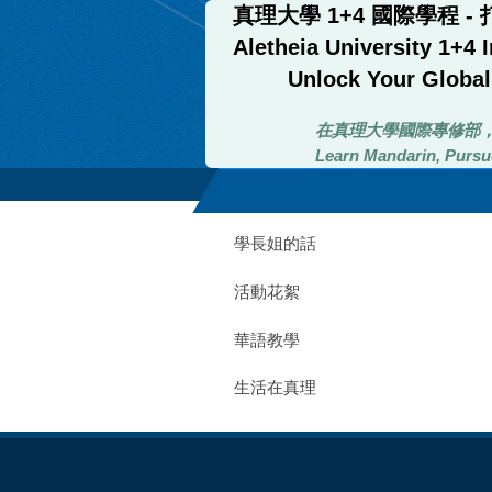
真理大學 1+4 國際學程 
跳
到
Aletheia University 1+4
主
Unlock Your Global
要
內
在真理大學國際專修部
容
區
Learn Mandarin, Pursue
學長姐的話
活動花絮
華語教學
生活在真理