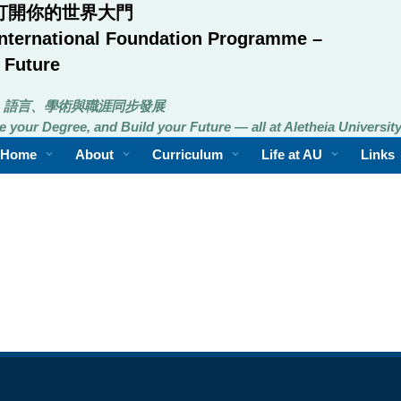
- 打開你的世界大門
 International Foundation Programme –
 Future
，語言、學術與職涯同步發展
 your Degree, and Build your Future — all at Aletheia Universit
Home
About
Curriculum
Life at AU
Links