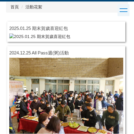
跳
首頁
活動花絮
到
主
要
2025.01.25 期末賀歲喜迎紅包
內
容
區
2024.12.25 All Pass週(粥)活動