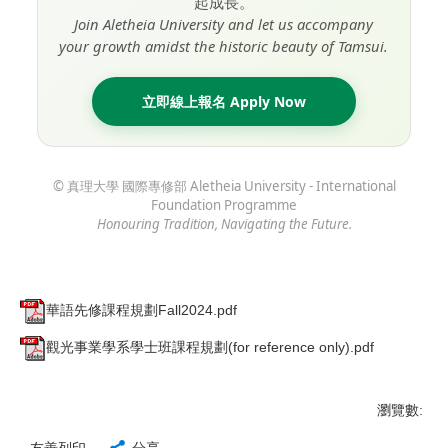
起成長。
Join Aletheia University and let us accompany
your growth amidst the historic beauty of Tamsui.
立即線上報名 Apply Now
© 真理大學 國際專修部 Aletheia University - International
Foundation Programme
Honouring Tradition, Navigating the Future.
華語先修課程規劃Fall2024.pdf
觀光事業學系學士班課程規劃(for reference only).pdf
瀏覽數: